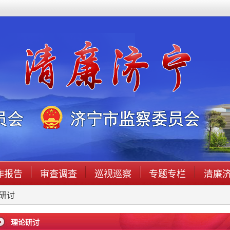
作报告
审查调查
巡视巡察
专题专栏
清廉
研讨
理论研讨